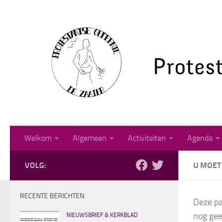
Doorgaan naar inhoud
Welkom
Algemeen
Activiteiten
Agenda
VOLG:
U MOET 
RECENTE BERICHTEN
Deze pa
nog gee
NIEUWSBRIEF & KERKBLAD