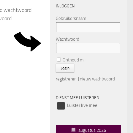
INLOGGEN
erd wachtwoord
woord.
Gebruikersnaam
Wachtwoord
Onthoud mij
registreren
|
nieuw wachtwoord
DIENST MEE LUISTEREN
Luister live mee
augustus 2026