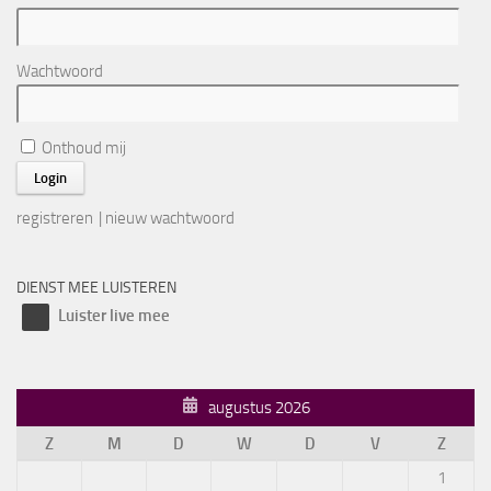
Wachtwoord
Onthoud mij
registreren
|
nieuw wachtwoord
DIENST MEE LUISTEREN
Luister live mee
augustus 2026
Z
M
D
W
D
V
Z
1