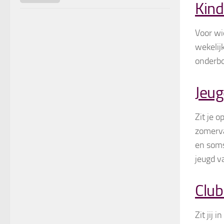
Kind
Voor wie
wekelij
onderbo
Jeug
Zit je 
zomerva
en soms
jeugd va
Clu
Zit jij 