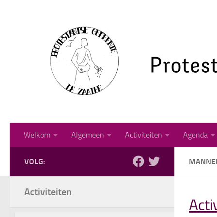
Doorgaan naar inhoud
Welkom
Algemeen
Activiteiten
Agenda
VOLG:
MANNE
Activiteiten
Acti