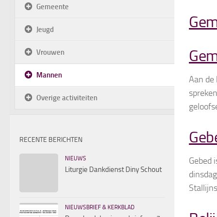
Gemeente
Gem
Jeugd
Gem
Vrouwen
Mannen
Aan de 
spreken 
Overige activiteiten
geloofs
Geb
RECENTE BERICHTEN
NIEUWS
Gebed i
Liturgie Dankdienst Diny Schout
dinsdag
Stallijn
NIEUWSBRIEF & KERKBLAD