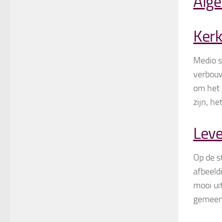
Alg
Ker
Medio s
verbouw
om het 
zijn, he
Lev
Op de s
afbeeld
mooi ui
gemeent