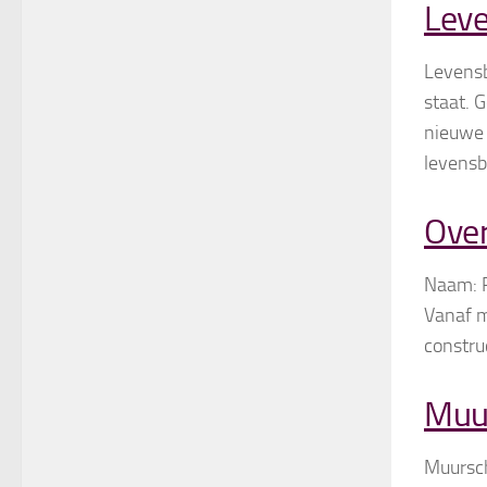
Lev
Levensb
staat. 
nieuwe 
levensb
Over
Naam: P
Vanaf m
constru
Muur
Muursch