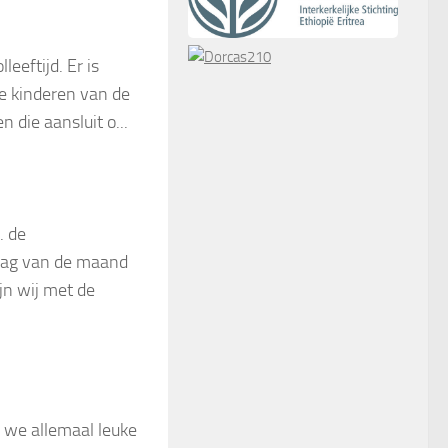
eeftijd. Er is
de kinderen van de
die aansluit o...
. de
ndag van de maand
jn wij met de
en we allemaal leuke