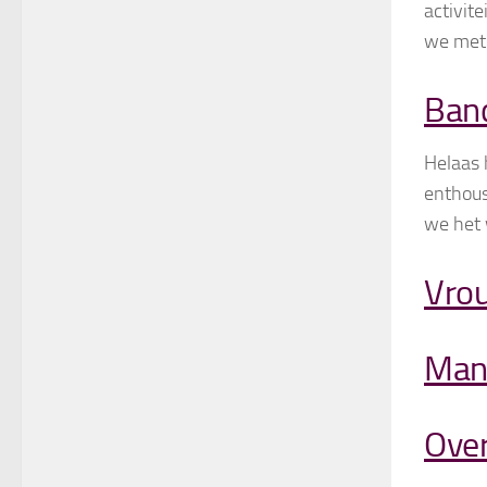
activit
we met 
Band
Helaas 
enthous
we het 
Vro
Man
Over