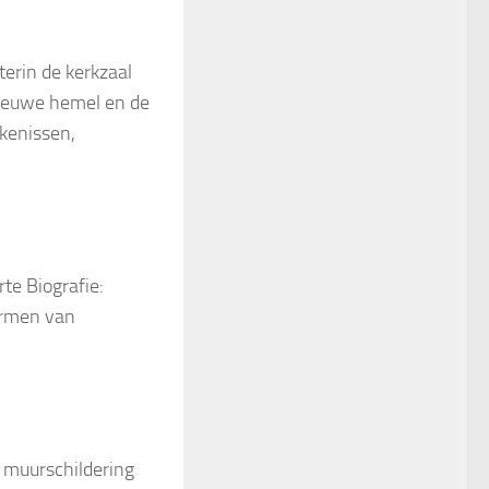
rin de kerkzaal
 nieuwe hemel en de
kenissen,
te Biografie:
ormen van
 muurschildering