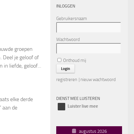
INLOGGEN
Gebruikersnaam
Wachtwoord
trouwde groepen
 Deel je geloof of
Onthoud mij
n liefde, geloof...
registreren
|
nieuw wachtwoord
aats elke derde
DIENST MEE LUISTEREN
Luister live mee
’ aan de
augustus 2026