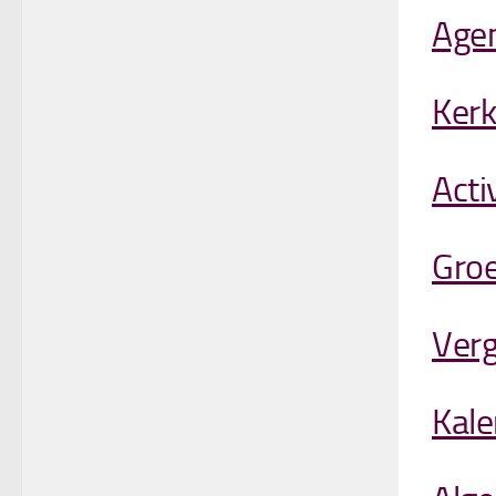
Age
Kerk
Acti
Gro
Verg
Kale