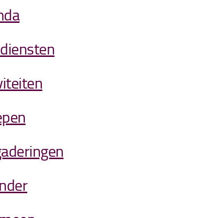
nda
diensten
viteiten
epen
aderingen
nder