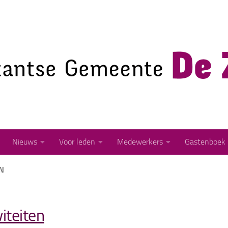
Nieuws
Voor leden
Medewerkers
Gastenboek
N
viteiten