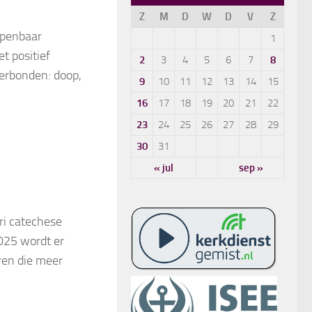
Z
M
D
W
D
V
Z
 openbaar
1
et positief
2
3
4
5
6
7
8
verbonden: doop,
9
10
11
12
13
14
15
16
17
18
19
20
21
22
23
24
25
26
27
28
29
30
31
« jul
sep »
ri catechese
025 wordt er
ren die meer