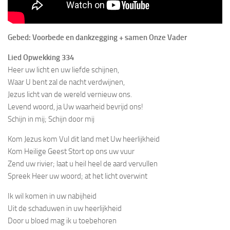
Gebed: Voorbede en dankzegging + samen Onze Vader
Lied Opwekking 334
Heer uw licht en uw liefde schijnen,
Waar U bent zal de nacht verdwijnen,
Jezus licht van de wereld vernieuw ons.
Levend woord, ja Uw waarheid bevrijd ons!
Schijn in mij; Schijn door mij
Kom Jezus kom Vul dit land met Uw heerlijkheid
Kom Heilige Geest Stort op ons uw vuur
Zend uw rivier; laat u heil heel de aard vervullen
Spreek Heer uw woord; at het licht overwint
Ik wil komen in uw nabijheid
Uit de schaduwen in uw heerlijkheid
Door u bloed mag ik u toebehoren