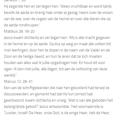
Hij zegende hen en zei tegen hen: ‘Wees vruchtbaar en word talrijk,
bevolk de aarde en breng haar onder je gezag: heers over de vissen
van de zee, over de vogels van de hemel en over alle dieren die op
de aarde rondkruipen.’
Matteüs 28: 18-20
Jezus kwam dichterbij en zei tegen hen: ‘Mij is alle macht gegeven
in de hemel en op de aarde. Ga dus op weg en maak alle volken tot
mijn leerlingen, door hen te dopen in de naam van de Vader en de
Zoon en de heilige Geest, en hun te leren dat ze zich moeten
houden aan alles wat Ik jullie opgedragen heb. En houd dit voor
ogen: Ik ben met jullie, alle dagen, tot aan de voltooiing van deze
wereld.’
Marcus 12: 28-31
Een van de schriftgeleerden die naar hen geluisterd had terwijl ze
discussieerden, en gemerkt had dat Hij hun correct had
geantwoord, kwam dichterbij en vroeg: ‘Wat is van alle geboden het
belangrijkste gebod?’ Jezus antwoordde: ‘Het voornaamste is:
“Luister, Israël! De Heer, onze God, is de enige Heer; heb de Heer,