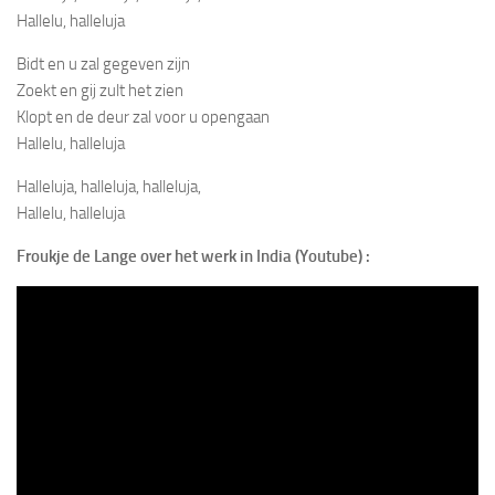
Hallelu, halleluja
Bidt en u zal gegeven zijn
Zoekt en gij zult het zien
Klopt en de deur zal voor u opengaan
Hallelu, halleluja
Halleluja, halleluja, halleluja,
Hallelu, halleluja
Froukje de Lange over het werk in India (Youtube) :