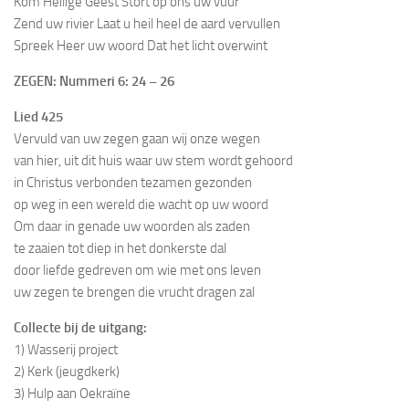
Kom Heilige Geest Stort op ons uw vuur
Zend uw rivier Laat u heil heel de aard vervullen
Spreek Heer uw woord Dat het licht overwint
ZEGEN: Nummeri 6: 24 – 26
Lied 425
Vervuld van uw zegen gaan wij onze wegen
van hier, uit dit huis waar uw stem wordt gehoord
in Christus verbonden tezamen gezonden
op weg in een wereld die wacht op uw woord
Om daar in genade uw woorden als zaden
te zaaien tot diep in het donkerste dal
door liefde gedreven om wie met ons leven
uw zegen te brengen die vrucht dragen zal
Collecte bij de uitgang:
1) Wasserij project
2) Kerk (jeugdkerk)
3) Hulp aan Oekraïne