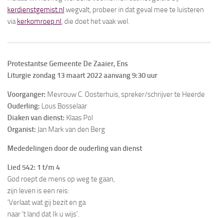
kerdienstgemist.nl
wegvalt, probeer in dat geval mee te luisteren
via
kerkomroep.nl
, die doet het vaak wel.
Protestantse Gemeente De Zaaier, Ens
Liturgie zondag 13 maart 2022 aanvang 9:30 uur
Voorganger:
Mevrouw C. Oosterhuis, spreker/schrijver te Heerde
Ouderling:
Lous Bosselaar
Diaken van dienst:
Klaas Pol
Organist:
Jan Mark van den Berg
Mededelingen door de ouderling van dienst
Lied 542: 1 t/m 4
God roept de mens op weg te gaan,
zijn leven is een reis:
‘Verlaat wat gij bezit en ga
naar ’t land dat Ik u wijs’.