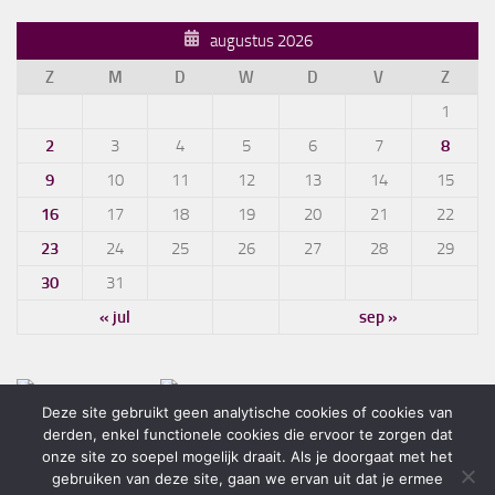
augustus 2026
Z
M
D
W
D
V
Z
1
2
3
4
5
6
7
8
9
10
11
12
13
14
15
16
17
18
19
20
21
22
23
24
25
26
27
28
29
30
31
« jul
sep »
Deze site gebruikt geen analytische cookies of cookies van
derden, enkel functionele cookies die ervoor te zorgen dat
onze site zo soepel mogelijk draait. Als je doorgaat met het
gebruiken van deze site, gaan we ervan uit dat je ermee