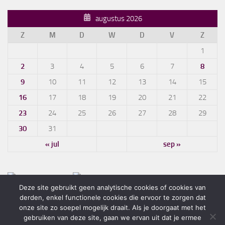
augustus 2026
Z
M
D
W
D
V
Z
1
2
3
4
5
6
7
8
9
10
11
12
13
14
15
16
17
18
19
20
21
22
23
24
25
26
27
28
29
30
31
« jul
sep »
Deze site gebruikt geen analytische cookies of cookies van
derden, enkel functionele cookies die ervoor te zorgen dat
onze site zo soepel mogelijk draait. Als je doorgaat met het
gebruiken van deze site, gaan we ervan uit dat je ermee