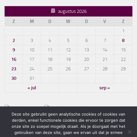
augustus 2026
Z
M
D
W
D
V
Z
1
2
3
4
5
6
7
8
9
10
11
12
13
14
15
16
17
18
19
20
21
22
23
24
25
26
27
28
29
30
31
« jul
sep »
Deze site gebruikt geen analytische cookies of cookies van
derden, enkel functionele cookies die ervoor te zorgen dat
onze site zo soepel mogelijk draait. Als je doorgaat met het
gebruiken van deze site, gaan we ervan uit dat je ermee