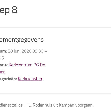
ep 8
ementgegevens
um:
28 juni 2026 09:30
–
45
atie:
Kerkcentrum PG De
ier
egorieën:
Kerkdiensten
 dienst zal ds. H.L. Rodenhuis uit Kampen voorgaan.