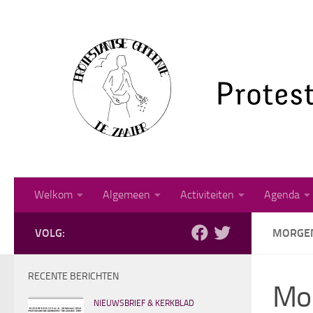
Doorgaan naar inhoud
Welkom
Algemeen
Activiteiten
Agenda
VOLG:
MORGEN
RECENTE BERICHTEN
Mor
NIEUWSBRIEF & KERKBLAD