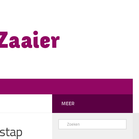
MEER
rstap