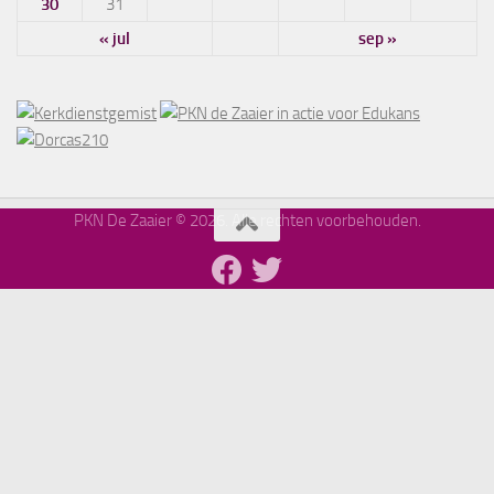
30
31
« jul
sep »
PKN De Zaaier © 2026. Alle rechten voorbehouden.