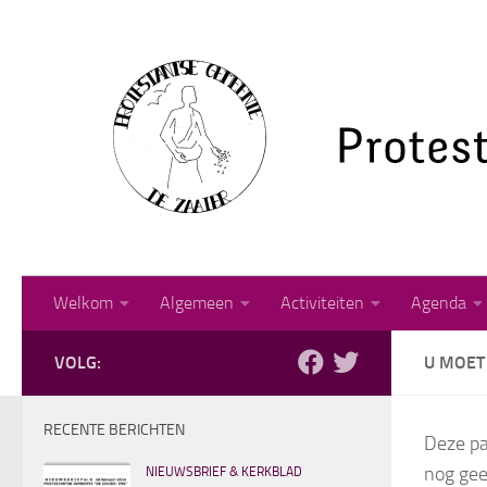
Doorgaan naar inhoud
Welkom
Algemeen
Activiteiten
Agenda
VOLG:
U MOET 
RECENTE BERICHTEN
Deze pa
nog gee
NIEUWSBRIEF & KERKBLAD