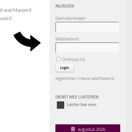
INLOGGEN
erd wachtwoord
woord.
Gebruikersnaam
Wachtwoord
Onthoud mij
registreren
|
nieuw wachtwoord
DIENST MEE LUISTEREN
Luister live mee
augustus 2026