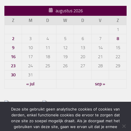
augustus 2026
Z
M
D
W
D
V
Z
1
2
3
4
5
6
7
8
9
10
11
12
13
14
15
16
17
18
19
20
21
22
23
24
25
26
27
28
29
30
31
« jul
sep »
Deze site gebruikt geen analytische cookies of cookies van
derden, enkel functionele cookies die ervoor te zorgen dat
onze site zo soepel mogelijk draait. Als je doorgaat met het
gebruiken van deze site, gaan we ervan uit dat je ermee