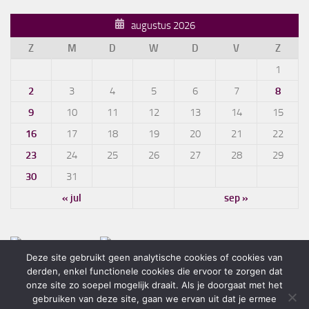
augustus 2026
Z
M
D
W
D
V
Z
1
2
3
4
5
6
7
8
9
10
11
12
13
14
15
16
17
18
19
20
21
22
23
24
25
26
27
28
29
30
31
« jul
sep »
Deze site gebruikt geen analytische cookies of cookies van
derden, enkel functionele cookies die ervoor te zorgen dat
onze site zo soepel mogelijk draait. Als je doorgaat met het
gebruiken van deze site, gaan we ervan uit dat je ermee